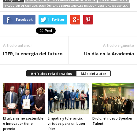
ETIQUETAS
CONSEJO SOCIAL DE LA UNIVERSIDAD DE SEVILLA
EMPRENDIMIENTO
FACULTAD DE CIENCIAS ECONÓMICAS Y EMPRESARIALES DE LA UNIVERSIDAD DE SEVILLA
Facebook
Twitter
Artículo anterior
Artículo siguiente
ITER, la energía del futuro
Un día en la Academia
Artículos relacionados
Más del autor
El urbanismo sostenible
Empatía y tolerancia:
Drolu, el nuevo Speaker
e innovador tiene
virtudes para un buen
Talent
premio
líder