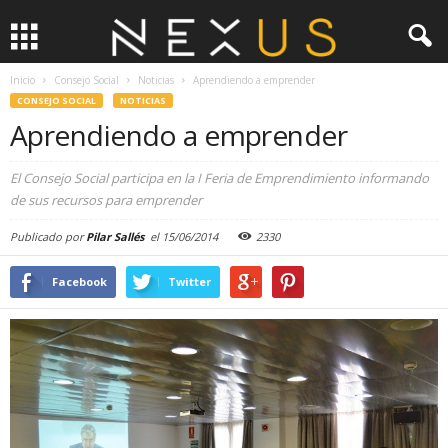
Inicio
Consejo Social
Noticias
Aprendiendo a emprender
CONSEJO SOCIAL
NOTICIAS
Aprendiendo a emprender
El Consejo Social participa en la I Feria de Emprendimiento informando
de sus recursos para emprender
Publicado por
Pilar Sallés
el
15/06/2014
2330
Facebook
Twitter