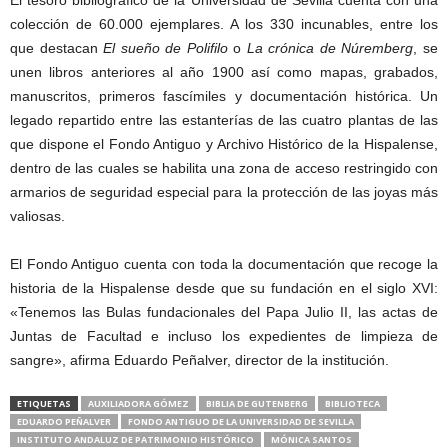
El tesoro bibliográfico de la Universidad de Sevilla cuenta con una
colección de 60.000 ejemplares. A los 330 incunables, entre los
que destacan
El sueño de Polifilo
o
La crónica de Núremberg
, se
unen libros anteriores al año 1900 así como mapas, grabados,
manuscritos, primeros fascímiles y documentación histórica. Un
legado repartido entre las estanterías de las cuatro plantas de las
que dispone el Fondo Antiguo y Archivo Histórico de la Hispalense,
dentro de las cuales se habilita una zona de acceso restringido con
armarios de seguridad especial para la protección de las joyas más
valiosas.
El Fondo Antiguo cuenta con toda la documentación que recoge la
historia de la Hispalense desde que su fundación en el siglo XVI:
«Tenemos las Bulas fundacionales del Papa Julio II, las actas de
Juntas de Facultad e incluso los expedientes de limpieza de
sangre», afirma Eduardo Peñalver, director de la institución.
ETIQUETAS
AUXILIADORA GÓMEZ
BIBLIA DE GUTENBERG
BIBLIOTECA
EDUARDO PEÑALVER
FONDO ANTIGUO DE LA UNIVERSIDAD DE SEVILLA
INSTITUTO ANDALUZ DE PATRIMONIO HISTÓRICO
MÓNICA SANTOS