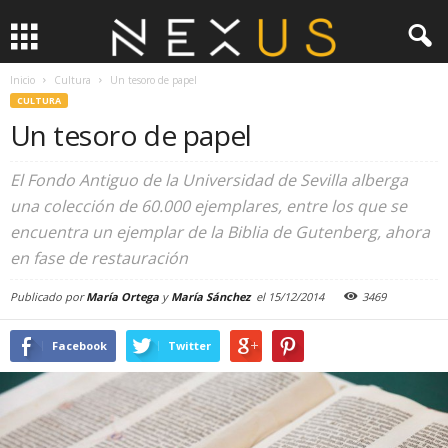
Inicio
Cultura
Un tesoro de papel
CULTURA
Un tesoro de papel
El Fondo Antiguo de la Universidad de Sevilla alberga
una colección de 60.000 ejemplares, entre los que se
encuentra un ejemplar de la Biblia de Gutenberg, ahora
en fase de restauración
Publicado por
María Ortega
y
María Sánchez
el
15/12/2014
3469
Facebook
Twitter