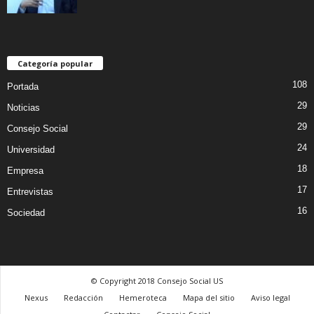
Categoría popular
108
Portada
29
Noticias
29
Consejo Social
24
Universidad
18
Empresa
17
Entrevistas
16
Sociedad
© Copyright 2018 Consejo Social US
Nexus
Redacción
Hemeroteca
Mapa del sitio
Aviso legal