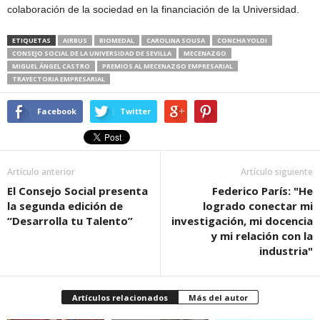
colaboración de la sociedad en la financiación de la Universidad.
ETIQUETAS
AIRBUS
BIOMEDAL
CAROLINA SOUSA
CONCHA YOLDI
CONSEJO SOCIAL DE LA UNIVERSIDAD DE SEVILLA
MECENAZGO
MIGUEL ÁNGEL CASTRO
PREMIOS AL MECENAZGO EMPRESARIAL
TRAYECTORIA EMPRESARIAL
Facebook
Twitter
Artículo anterior
Artículo siguiente
El Consejo Social presenta
Federico París: "He
la segunda edición de
logrado conectar mi
“Desarrolla tu Talento”
investigación, mi docencia
y mi relación con la
industria"
Artículos relacionados
Más del autor