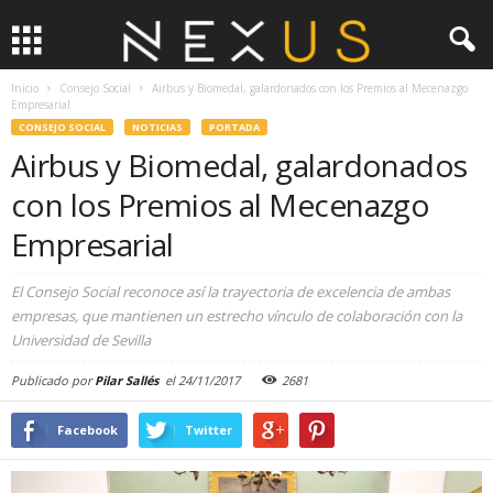
Inicio
Consejo Social
Airbus y Biomedal, galardonados con los Premios al Mecenazgo
Empresarial
CONSEJO SOCIAL
NOTICIAS
PORTADA
Airbus y Biomedal, galardonados
con los Premios al Mecenazgo
Empresarial
El Consejo Social reconoce así la trayectoria de excelencia de ambas
empresas, que mantienen un estrecho vínculo de colaboración con la
Universidad de Sevilla
Publicado por
Pilar Sallés
el
24/11/2017
2681
Facebook
Twitter