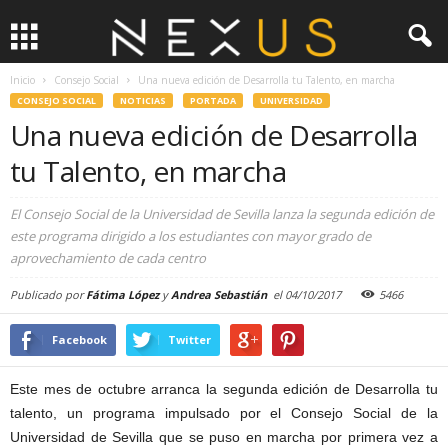
Inicio
Consejo Social
Una nueva edición de Desarrolla tu Talento, en marcha
CONSEJO SOCIAL
NOTICIAS
PORTADA
UNIVERSIDAD
Una nueva edición de Desarrolla
tu Talento, en marcha
El Consejo Social de la Universidad de Sevilla lanza la segunda edición de
este programa dirigido a los estudiantes con mayor grado de
aprovechamiento de cada centro
Publicado por
Fátima López
y
Andrea Sebastián
el
04/10/2017
5466
Facebook
Twitter
Este mes de octubre arranca la segunda edición de Desarrolla tu
talento, un programa impulsado por el Consejo Social de la
Universidad de Sevilla que se puso en marcha por primera vez a