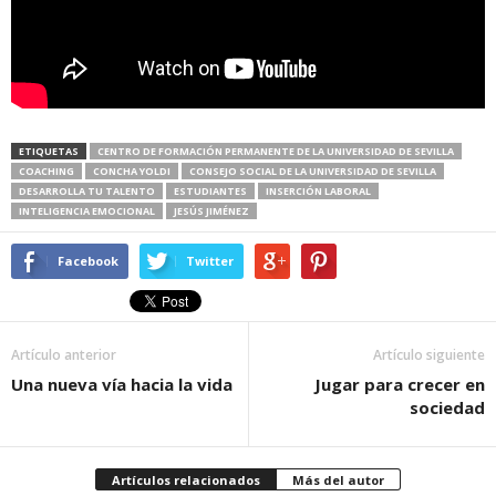
ETIQUETAS
CENTRO DE FORMACIÓN PERMANENTE DE LA UNIVERSIDAD DE SEVILLA
COACHING
CONCHA YOLDI
CONSEJO SOCIAL DE LA UNIVERSIDAD DE SEVILLA
DESARROLLA TU TALENTO
ESTUDIANTES
INSERCIÓN LABORAL
INTELIGENCIA EMOCIONAL
JESÚS JIMÉNEZ
Facebook
Twitter
Artículo anterior
Artículo siguiente
Una nueva vía hacia la vida
Jugar para crecer en
sociedad
Artículos relacionados
Más del autor