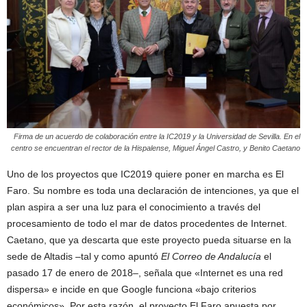
Firma de un acuerdo de colaboración entre la IC2019 y la Universidad de Sevilla. En el
centro se encuentran el rector de la Hispalense, Miguel Ángel Castro, y Benito Caetano
Uno de los proyectos que IC2019 quiere poner en marcha es El
Faro. Su nombre es toda una declaración de intenciones, ya que el
plan aspira a ser una luz para el conocimiento a través del
procesamiento de todo el mar de datos procedentes de Internet.
Caetano, que ya descarta que este proyecto pueda situarse en la
sede de Altadis –tal y como apuntó
El Correo de Andalucía
el
pasado 17 de enero de 2018–, señala que «Internet es una red
dispersa» e incide en que Google funciona «bajo criterios
económicos». Por esta razón, el proyecto El Faro apuesta por