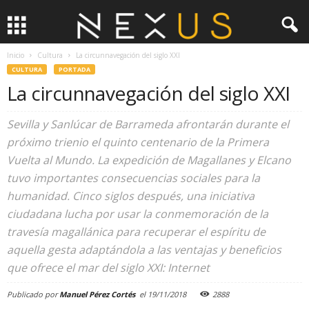
Inicio
Cultura
La circunnavegación del siglo XXI
CULTURA
PORTADA
La circunnavegación del siglo XXI
Sevilla y Sanlúcar de Barrameda afrontarán durante el
próximo trienio el quinto centenario de la Primera
Vuelta al Mundo. La expedición de Magallanes y Elcano
tuvo importantes consecuencias sociales para la
humanidad. Cinco siglos después, una iniciativa
ciudadana lucha por usar la conmemoración de la
travesía magallánica para recuperar el espíritu de
aquella gesta adaptándola a las ventajas y beneficios
que ofrece el mar del siglo XXI: Internet
Publicado por
Manuel Pérez Cortés
el
19/11/2018
2888