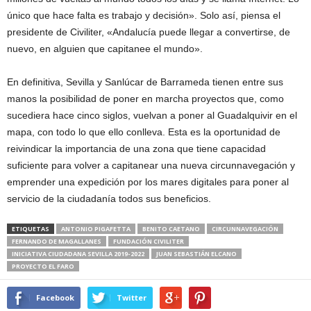
único que hace falta es trabajo y decisión». Solo así, piensa el
presidente de Civiliter, «Andalucía puede llegar a convertirse, de
nuevo, en alguien que capitanee el mundo».
En definitiva, Sevilla y Sanlúcar de Barrameda tienen entre sus
manos la posibilidad de poner en marcha proyectos que, como
sucediera hace cinco siglos, vuelvan a poner al Guadalquivir en el
mapa, con todo lo que ello conlleva. Esta es la oportunidad de
reivindicar la importancia de una zona que tiene capacidad
suficiente para volver a capitanear una nueva circunnavegación y
emprender una expedición por los mares digitales para poner al
servicio de la ciudadanía todos sus beneficios.
ETIQUETAS
ANTONIO PIGAFETTA
BENITO CAETANO
CIRCUNNAVEGACIÓN
FERNANDO DE MAGALLANES
FUNDACIÓN CIVILITER
INICIATIVA CIUDADANA SEVILLA 2019-2022
JUAN SEBASTIÁN ELCANO
PROYECTO EL FARO
Facebook
Twitter