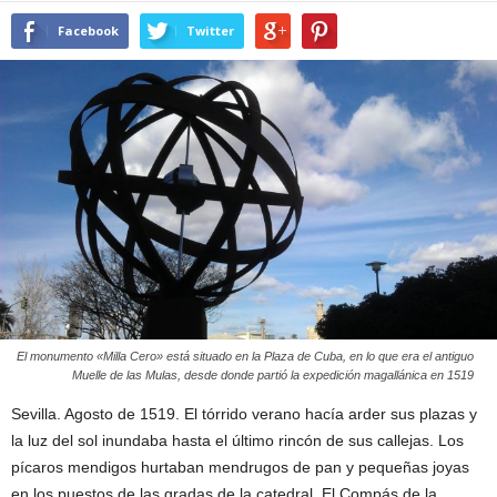
Facebook
Twitter
El monumento «Milla Cero» está situado en la Plaza de Cuba, en lo que era el antiguo
Muelle de las Mulas, desde donde partió la expedición magallánica en 1519
Sevilla. Agosto de 1519. El tórrido verano hacía arder sus plazas y
la luz del sol inundaba hasta el último rincón de sus callejas. Los
pícaros mendigos hurtaban mendrugos de pan y pequeñas joyas
en los puestos de las gradas de la catedral. El Compás de la