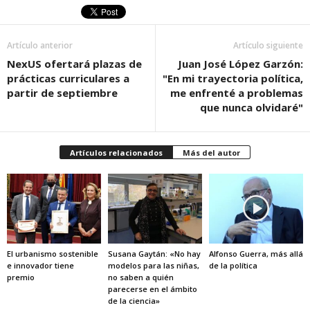
Artículo anterior
Artículo siguiente
NexUS ofertará plazas de
Juan José López Garzón:
prácticas curriculares a
"En mi trayectoria política,
partir de septiembre
me enfrenté a problemas
que nunca olvidaré"
Artículos relacionados
Más del autor
El urbanismo sostenible
Susana Gaytán: «No hay
Alfonso Guerra, más allá
e innovador tiene
modelos para las niñas,
de la política
premio
no saben a quién
parecerse en el ámbito
de la ciencia»