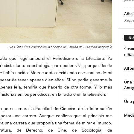
Años 
Raquel
NU
Eva Díaz Pérez escribe en la sección de Cultura de El Mundo Andalucía
Susa
niñas
do qué llegó antes si el Periodismo o la Literatura. Yo
iodista fue una estrategia para poder vivir, porque desde
Alfon
que había nacido. Me recuerdo decidiendo ese camino de mi
 pesar de tener apenas diez años. Si no podía ganarme la
Una ‘
apenas leía, tendría que hacerlo de otra forma. Y lo más
Anti
storias en los periódicos, en la radio o en la televisión.
Una p
 que se creara la Facultad de Ciencias de la Información
Medio
pezar una carrera. Aunque confieso que al principio me
ra una carrera que proponía una forma de mirar el mundo.
eratura, de Derecho, de Cine, de Sociología, de