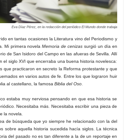
Eva Díaz Pérez, en la redacción del periódico El Mundo donde trabaja
rido en tantas ocasiones la Literatura vino del Periodismo y
ra. Mi primera novela
Memoria de cenizas
surgió un día en
rio de San Isidoro del Campo en las afueras de Sevilla. Allí
n el siglo XVI que encerraba una buena historia novelesca:
s que practicaron en secreto la Reforma protestante y que
quemados en varios autos de fe. Entre los que lograron huir
lia al castellano, la famosa
Biblia del Oso
.
dico estaba muy nerviosa pensando en que esa historia se
riódico. Necesitaba más. Necesitaba escribir una pieza de
e la novela.
rea de búsqueda que yo siempre he relacionado con la del
s sobre aquella historia sucedida hacía siglos. La técnica
ria del pasado no es tan diferente a la de un reportaje en