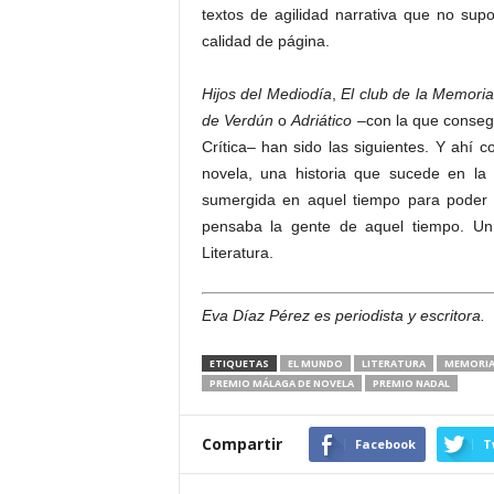
textos de agilidad narrativa que no supo
calidad de página.
Hijos del Mediodía
,
El club de la Memori
de Verdún
o
Adriático
–con la que consegu
Crítica– han sido las siguientes. Y ahí c
novela, una historia que sucede en 
sumergida en aquel tiempo para poder 
pensaba la gente de aquel tiempo. Un i
Literatura.
Eva Díaz Pérez es periodista y escritora.
ETIQUETAS
EL MUNDO
LITERATURA
MEMORIA 
PREMIO MÁLAGA DE NOVELA
PREMIO NADAL
Compartir
Facebook
T