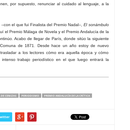
nen, por supuesto, renunciar al cuidado al lenguaje, a la
a
–con el que fui Finalista del Premio Nadal–,
El sonámbulo
í el Premio Málaga de Novela y el Premio Andalucía de la
ontinúo. Acabo de llegar de París, donde sitúo la siguiente
la Comuna de 1871. Desde hace un año estoy de nuevo
trasladar a los lectores cómo era aquella época y cómo
ntenso trabajo periodístico en el que luego entrará la
DE CENIZAS
PERIODISMO
PREMIO ANDALUCÍA DE LA CRÍTICA
witter