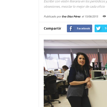
Escribir con visión literaria en los periódicos
obsesiones, mezclar lo mejor de cada oficio
Publicado por
Eva Díaz Pérez
el
15/06/2015
Compartir
Facebook
T