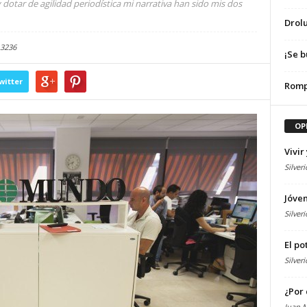
 y dotar de agilidad periodística mi narrativa han sido mis dos
Drolu
3236
¡Se b
witter
Romp
OP
Vivir
Silveri
Jóven
Silveri
El po
Silver
¿Por 
Juan M