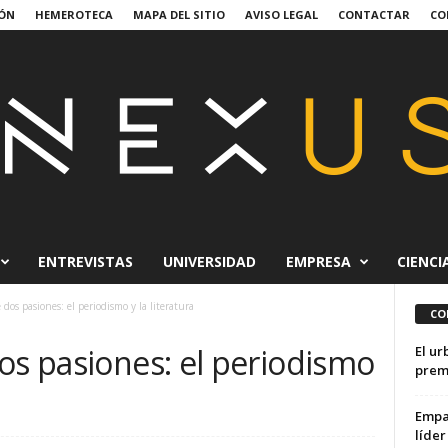
ÓN
HEMEROTECA
MAPA DEL SITIO
AVISO LEGAL
CONTACTAR
CO
ENTREVISTAS
UNIVERSIDAD
EMPRESA
CIENCI
dos pasiones: el periodismo y la literatura
CO
os pasiones: el periodismo
El ur
prem
Empat
líder