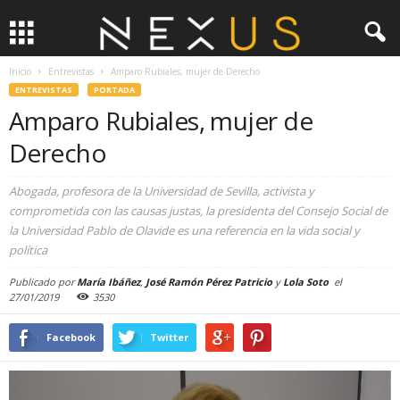
Inicio
Entrevistas
Amparo Rubiales, mujer de Derecho
ENTREVISTAS
PORTADA
Amparo Rubiales, mujer de
Derecho
Abogada, profesora de la Universidad de Sevilla, activista y
comprometida con las causas justas, la presidenta del Consejo Social de
la Universidad Pablo de Olavide es una referencia en la vida social y
política
Publicado por
María Ibáñez
,
José Ramón Pérez Patricio
y
Lola Soto
el
27/01/2019
3530
Facebook
Twitter