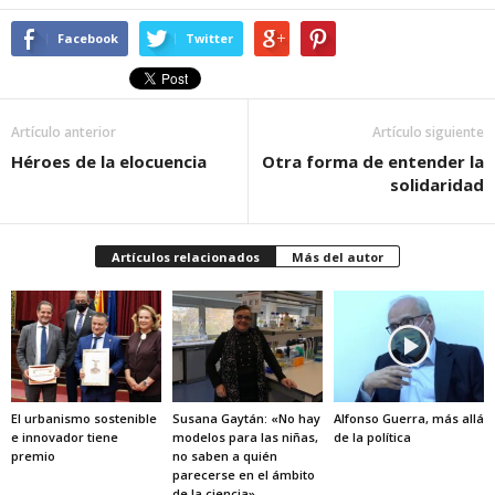
Facebook
Twitter
Artículo anterior
Artículo siguiente
Héroes de la elocuencia
Otra forma de entender la
solidaridad
Artículos relacionados
Más del autor
El urbanismo sostenible
Susana Gaytán: «No hay
Alfonso Guerra, más allá
e innovador tiene
modelos para las niñas,
de la política
premio
no saben a quién
parecerse en el ámbito
de la ciencia»