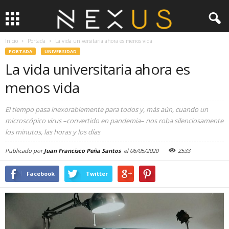
Inicio
Portada
La vida universitaria ahora es menos vida
PORTADA
UNIVERSIDAD
La vida universitaria ahora es
menos vida
El tiempo pasa inexorablemente para todos y, más aún, cuando un
microscópico virus –convertido en pandemia– nos roba silenciosamente
los minutos, las horas y los días
Publicado por
Juan Francisco Peña Santos
el
06/05/2020
2533
Facebook
Twitter