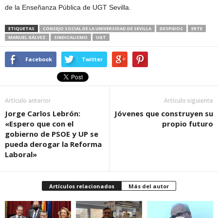
de la Enseñanza Pública de UGT Sevilla.
ETIQUETAS
CONSEJO SOCIAL DE LA UNIVERSIDAD DE SEVILLA
DESPIDOS
ERTE
MANUEL GÁLVEZ
SINDICALISMO
UGT
Facebook
Twitter
Artículo anterior
Artículo siguiente
Jorge Carlos Lebrón:
Jóvenes que construyen su
«Espero que con el
propio futuro
gobierno de PSOE y UP se
pueda derogar la Reforma
Laboral»
Artículos relacionados
Más del autor