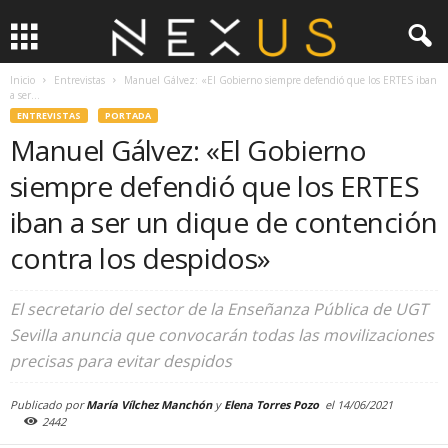
Inicio
Entrevistas
Manuel Gálvez: «El Gobierno siempre defendió que los ERTES iban
a ser...
ENTREVISTAS
PORTADA
Manuel Gálvez: «El Gobierno
siempre defendió que los ERTES
iban a ser un dique de contención
contra los despidos»
El secretario del sector de la Enseñanza Pública de UGT
Sevilla anuncia que convocarán todas las movilizaciones
precisas para evitar despidos
Publicado por
María Vílchez Manchón
y
Elena Torres Pozo
el
14/06/2021
2442